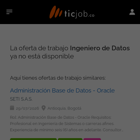
La oferta de trabajo
Ingeniero de Datos
ya no está disponible
Aquí tienes ofertas de trabajo similares:
Administración Base de Datos - Oracle
SETI S.A.S.
29/07/2026
Antioquia, Bogotá
Rol: Administración Base de Datos - Oracle Requisitos:
Profesional en Ingeniería de Sistemas o carreras afines.
Experiencia de mínimo seis (6) años en adelante. Consultor
especialista de Base de Datos con conocimientos en Oracle,