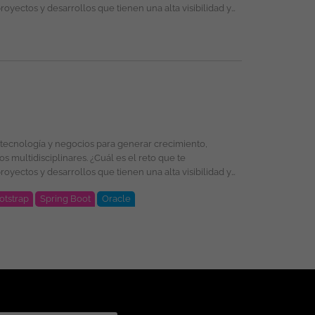
rno de trabajo libre de cualquier discriminación por
tancia personal o social. Esta vacante es
otstrap
Spring Boot
Oracle
oud, PL/SQL, Oracle, DevSecOps, Integración de
selección, formación y promoción ofreciendo un entorno
énero, religión, etnia, estado civil o cualquier otra