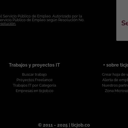
e es divulgada a través de ticjob.co
l Servicio Público de Empleo. Autorizado por la
Servicio Público de Empleo según Resolución No.
esolución.
Trabajos y proyectos IT
+ sobre tic
Buscar trabajo
Crear hoja de 
Proyectos Freelance
Alerta de emp
Trabajos IT por Categoría
Nuestros partn
Empresas en ticjob.co
Zona Microso
© 2011 - 2025 | ticjob.co