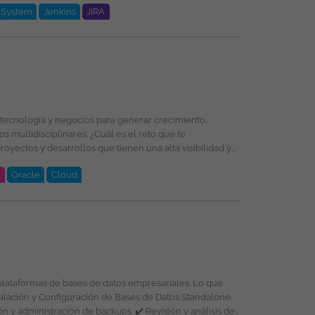
l System
Jenkins
JIRA
t
Oracle
Cloud
oud, PL/SQL, Oracle, DevSecOps, Integración de
selección, formación y promoción ofreciendo un entorno
formas de bases de datos empresariales. Lo que
énero, religión, etnia, estado civil o cualquier otra