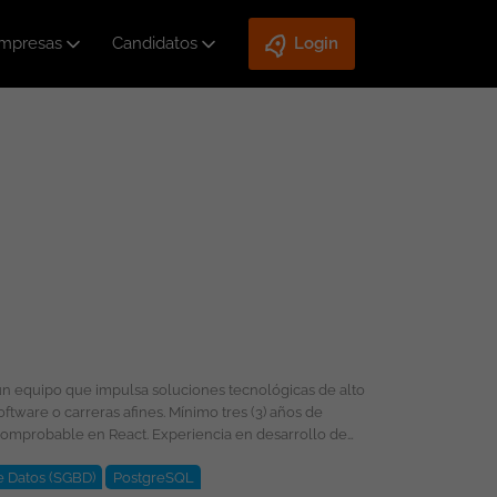
mpresas
Candidatos
Login
e Datos (SGBD)
PostgreSQL