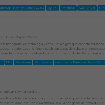
ores de Bases de Datos (SGBD)
MySQL
OracleDB
SQL Server
Ora
io: A convenir según experiencia. Esta oferta de trabajo es publicada bajo la propiedad exclusiva de ticjob.co
Amazonas, Antioquia, Arauca, Atlántico, Bolívar, Boyacá, Caldas, Caquetá, Casanare, Cauca, Cesar, Chocó, Córdoba, Cundinamarca, Guainía, Guaviare, Huila, La Guajira, Magdalena, Meta, Nariño, Norte de Santander, Putumayo, Quindío, Risaralda, Santander, Sucre, Tolima, Valle del Cauca, Vaupés, Vichada, San Andrés, Providencia y Santa Catalina, Bogotá
é esperamos por tu parte? Ingeniería de Sistemas, Computación, Informática,
CS
DB2
Mainframe
Middleware
Gestores de Bases de Datos (SGBD
ional de la plantilla y garantizando la igualdad de oportunidades en su 
Amazonas, Antioquia, Arauca, Atlántico, Bolívar, Boyacá, Caldas, Caquetá, Casanare, Cauca, Cesar, Chocó, Córdoba, Cundinamarca, Guainía, Guaviare, Huila, La Guajira, Magdalena, Meta, Nariño, Norte de Santander, Putumayo, Quindío, Risaralda, San Andrés, Providencia y Santa Catalina, Santander, Sucre, Tolima, Valle del Cauca, Vaupés, Vichada, Bogotá
e género, edad, discapacidad, orientación sexual, identidad o expresión de g
e es divulgada a través de ticjob.co