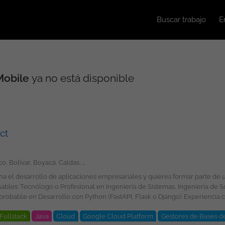
Buscar trabajo
E
Mobile
ya no está disponible
ct
Amazonas, Antioquia, Arauca, Atlántico, Bolívar, Boyacá, Caldas, Caquetá, Casanare, Cauca, Cesar, Chocó, Córdoba, Cundinamarca, Guainía, Guaviare, Huila, La Guajira, Magdalena, Meta, Nariño, Norte de Santander, Putumayo, Quindío, Risaralda, San Andrés, Providencia y Santa Catalina, Santander, Sucre, Tolima, Valle del Cauca, Vaupés, Vichada, Bogotá
Ágiles. Conocimientos
Fullstack
Java
Cloud
Google Cloud Platform
Gestores de Bases d