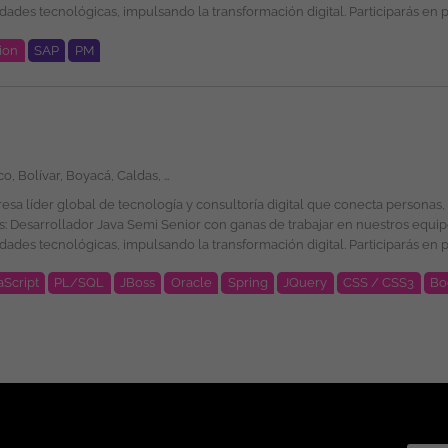
é esperamos por tu parte? Ingeniería de Sistemas, Computación, Informática,
ion
SAP
PM
bas masivas de procesos automatizados. Motivos por los
e oportunidades en su selección, formación y promoción ofreciendo un ento
Amazonas, Antioquia, Arauca, Atlántico, Bolívar, Boyacá, Caldas, Caquetá, Casanare, Cauca, Cesar, Chocó, Córdoba, Cundinamarca, Guainía, Guaviare, Huila, La Guajira, Magdalena, Meta, Nariño, Norte de Santander, Putumayo, Quindío, Risaralda, Santander, Sucre, Tolima, Valle del Cauca, Vaupés, Vichada, San Andrés, Providencia y Santa Catalina, Bogotá
idad o expresión de género, religión, etnia, estado civil o cualquier otra circuns
é esperamos por tu parte? Ingeniería de Sistemas, Computación, Informática,
aScript
PL/SQL
JBoss
Oracle
Spring
JQuery
CSS / CSS3
Bo
ub, GitHub Copilot, Log4J, Docker, HTML, CSS, Bootstrap, Jquery, AWS Cl
exible. Programas de
ional de la plantilla y garantizando la igualdad de oportunidades en su 
e género, edad, discapacidad, orientación sexual, identidad o expresión de g