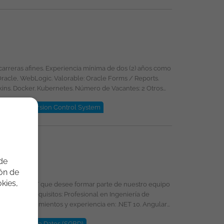
 Esta oferta de trabajo es publicada bajo la propiedad exclusiva de ticjob.co
leware
Version Control System
 de
ión de
kies,
rrollador .NET que desee formar parte de nuestro equipo
s de Bases de Datos (SGBD)