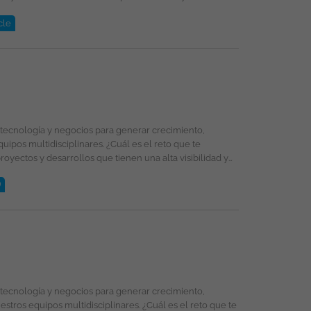
cle
)
selección, formación y promoción ofreciendo un entorno
énero, religión, etnia, estado civil o cualquier otra