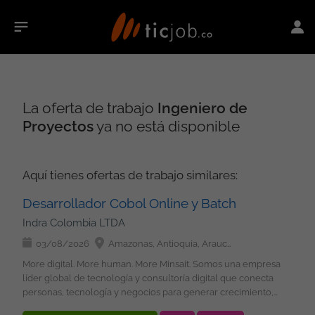
La oferta de trabajo
Ingeniero de
Proyectos
ya no está disponible
Aquí tienes ofertas de trabajo similares:
Desarrollador Cobol Online y Batch
Indra Colombia LTDA
03/08/2026
Amazonas, Antioquia, Arauca, Atlántico, Bolívar, Boyacá, Caldas, Caquetá, Casanare, Cauca, Cesar, Chocó, Córdoba, Cundinamarca, Guainía, Guaviare, Huila, La Guajira, Magdalena, Meta, Nariño, Norte de Santander, Putumayo, Quindío, Risaralda, Santander, Sucre, Tolima, Valle del Cauca, Vaupés, Vichada, San Andrés, Providencia y Santa Catalina, Bogotá
More digital. More human. More Minsait. Somos una empresa
líder global de tecnología y consultoría digital que conecta
personas, tecnología y negocios para generar crecimiento,
transformación e impacto positivo y sostenible. Buscamos: